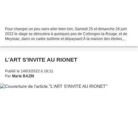
Pour changer un peu sans aller bien loin, Samedi 25 et dimanche 26 juin
2022 le stage se déroulera à quelques pas de Collonges-la-Rouge, et de
Meyssac, dans un cadre sublime et dépaysant À la maison des étoiles,
Noailhac (Corrèze) 10h/12h30-13h30-17h...
L'ART S'INVITE AU RIONET
Publié le 14/03/2022 à 18:11
Par
Marie BAZIN