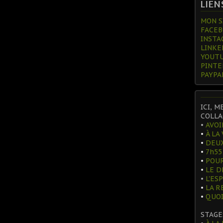
LIEN
MON SI
FACE
INSTA
LINKE
YOUTU
PINTE
PAYPAL
ICI, M
COLLA
•
AVOI
•
À LA
•
DEUX
•
7h55
•
POUR
•
LE D
•
L'ES
•
LA R
•
QUOI
STAGE