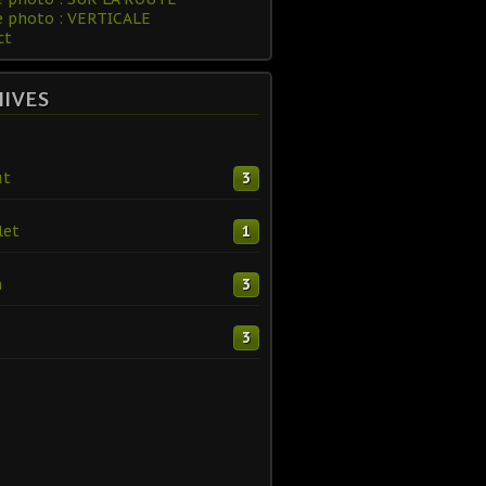
e photo : VERTICALE
ct
HIVES
ût
3
let
1
n
3
3