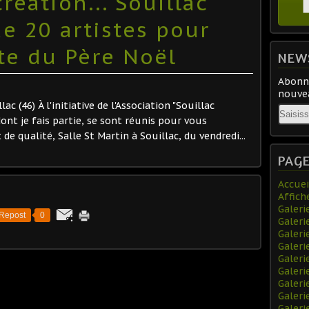
réation..."Souillac
e 20 artistes pour
te du Père Noël
NEW
Abonne
nouvea
 (46) À l'initiative de l'Association "Souillac
Email
dont je fais partie, se sont réunis pour vous
de qualité, Salle St Martin à Souillac, du vendredi...
PAG
Accuei
Affich
Galeri
Repost
0
Galeri
Galeri
Galer
Galeri
Galeri
Galer
Galeri
Galeri