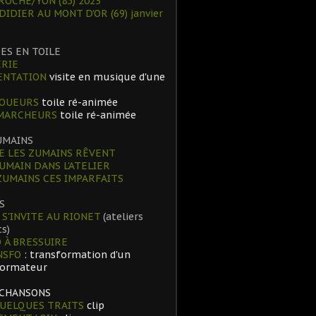
ROCHE/YON (85) 2023
 DIDIER AU MONT D'OR (69) janvier
ES EN TOILE
RIE
ENTATION
visite en musique d'une
JOUEURS
toile ré-animée
 MARCHEURS
toile ré-animée
UMAINS
 LES ZUMAINS RÊVENT
UMAIN DANS L'ATELIER
ZUMAINS CES IMPARFAITS
S
 S'INVITE AU RIONET
(ateliers
s)
 À BRESSUIRE
NSFO
: transformation d'un
formateur
 CHANSONS
UELQUES TRAITS
clip