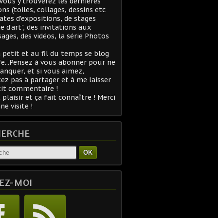
 Vous y trouverez les dernières
ons (toiles, collages, dessins etc
 dates d'expositions, de stages
ge d'art", des invitations aux
sages, des vidéos, la série Photos
à petit et au fil du temps se blog
fe...Pensez à vous abonner pour ne
anquer, et si vous aimez,
tez pas à partager et à me laisser
it commentaire !
 plaisir et ça fait connaître ! Merci
ne visite !
HERCHE
OK
EZ-MOI