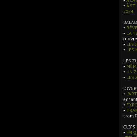
•
À LA 
•
À ST
2024
BALAD
•
RÊVE
•
LA T
œuvre
•
LES 
•
LES
LES Z
•
MÊME
•
UN Z
•
LES 
DIVER
•
L'ART
enfant
•
EXPO
•
TRA
trans
CLIPS
•
EN Q