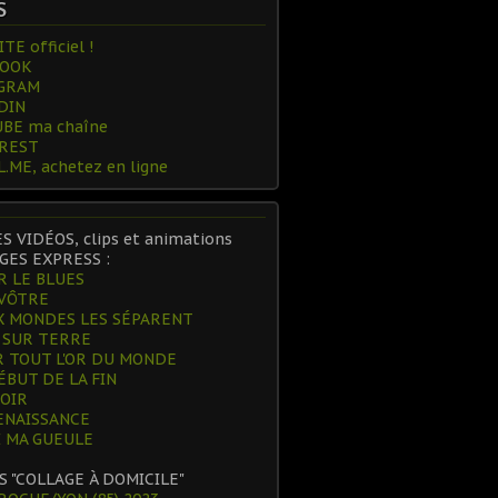
S
TE officiel !
BOOK
GRAM
DIN
BE ma chaîne
REST
.ME, achetez en ligne
ES VIDÉOS, clips et animations
GES EXPRESS :
R LE BLUES
 VÔTRE
 MONDES LES SÉPARENT
 SUR TERRE
 TOUT L'OR DU MONDE
ÉBUT DE LA FIN
POIR
ENAISSANCE
 MA GUEULE
S "COLLAGE À DOMICILE"