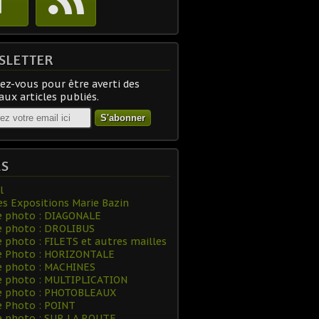
SLETTER
z-vous pour être averti des
ux articles publiés.
ES
l
es Expositions Marie Bazin
e photo : DIAGONALE
e photo : DROLIBUS
e photo : FILETS et autres mailles
ie Photo : HORIZONTALE
e photo : MACHINES
e photo : MULTIPLICATION
ie photo : PHOTOBLEAUX
e Photo : POINT
e photo : SUR LA ROUTE