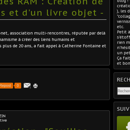
des RAM : Création de
blog !
créati
 et d'un livre objet -
), les
"colla
vernis
etc.
Petit 
onet, association multi-rencontres, réputée par delà
s'étof
ynamisme à créer des liens humains et
rien m
s plus de 20 ans, a fait appel à Catherine Fontaine et
n'hési
un pet
Ça fait
et bon
REC
Repost
0
SUIV
ZIN
tive