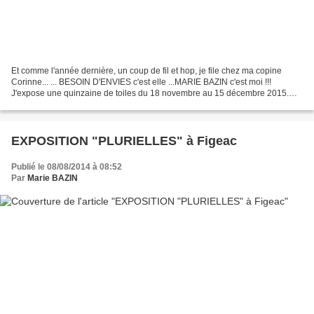
Et comme l'année dernière, un coup de fil et hop, je file chez ma copine
Corinne... ... BESOIN D'ENVIES c'est elle ...MARIE BAZIN c'est moi !!!
J'expose une quinzaine de toiles du 18 novembre au 15 décembre 2015.
Exposition à voir jusqu'au 15 décembre...
EXPOSITION "PLURIELLES" à Figeac
Publié le 08/08/2014 à 08:52
Par
Marie BAZIN