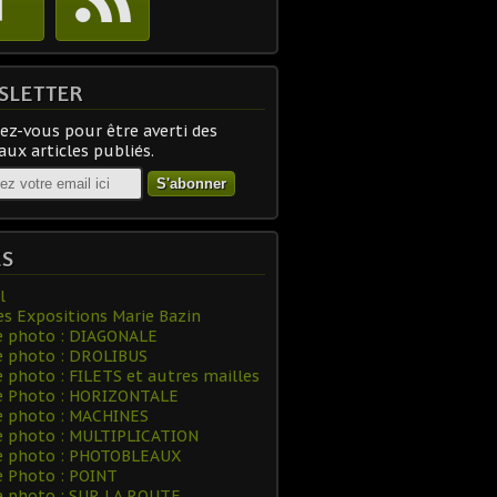
SLETTER
z-vous pour être averti des
ux articles publiés.
ES
l
es Expositions Marie Bazin
e photo : DIAGONALE
e photo : DROLIBUS
e photo : FILETS et autres mailles
ie Photo : HORIZONTALE
e photo : MACHINES
e photo : MULTIPLICATION
ie photo : PHOTOBLEAUX
e Photo : POINT
e photo : SUR LA ROUTE