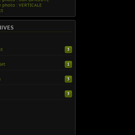
e photo : VERTICALE
ct
HIVES
ût
3
let
1
n
3
3