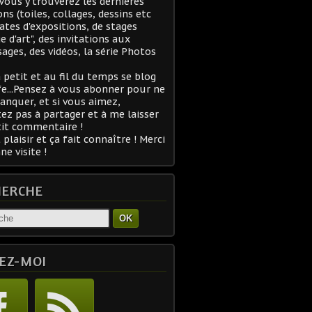
 Vous y trouverez les dernières
ons (toiles, collages, dessins etc
 dates d'expositions, de stages
ge d'art", des invitations aux
sages, des vidéos, la série Photos
à petit et au fil du temps se blog
fe...Pensez à vous abonner pour ne
anquer, et si vous aimez,
tez pas à partager et à me laisser
it commentaire !
 plaisir et ça fait connaître ! Merci
ne visite !
HERCHE
OK
EZ-MOI