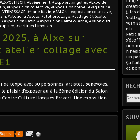
blog !
#EXPOSITION
,
#Evénement
,
#Expo art singulier
,
#Expo de
créati
zin
,
#Exposition collective
,
#Exposition nouvelle-aquitaine
,
), les
- VERNISSAGE
,
#Marie Bazin
,
#SALON - exposition collective
,
usin
,
#atelier à l'école
,
#ateliercollage
,
#collage à l'école
,
"colla
,
#exposition Bazin
,
#exposition Haute-Vienne
,
#salon d'art
,
vernis
scupture
,
#sortir en Limousin
etc.
2025, à Aixe sur
Petit 
s'étof
rien m
t atelier collage avec
n'hési
un pet
CE1
Ça fait
et bon
r de l'expo avec 90 personnes, artistes, bénévoles,
REC
u le plaisir d'exposer au à la 5ème édition du Salon
u Centre Culturel Jacques Prévert. Une exposition...
SUIV
Repost
0