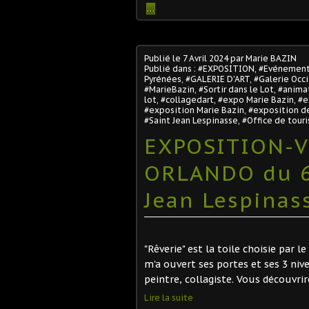
…
Publié le
7 Avril 2024
par Marie BAZIN
Publié dans :
#EXPOSITION
,
#Evénemen
Pyrénées
,
#GALERIE D'ART
,
#Galerie Occ
#MarieBazin
,
#Sortir dans le Lot
,
#animat
lot
,
#collagedart
,
#expo Marie Bazin
,
#e
#exposition Marie Bazin
,
#exposition de
#Saint Jean Lespinasse
,
#Office de tour
EXPOSITION-V
ORLANDO du 6 
Jean Lespinass
"Rêverie" est la toile choisie par l
m'a ouvert ses portes et ses 3 ni
peintre, collagiste. Vous découvri
Lire la suite