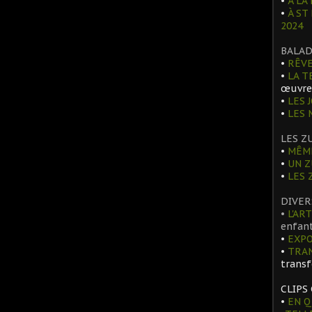
•
À LA 
•
À ST
2024
BALAD
•
RÊVE
•
LA T
œuvre
•
LES 
•
LES
LES Z
•
MÊME
•
UN Z
•
LES 
DIVER
•
L'ART
enfant
•
EXPO
•
TRA
trans
CLIPS
•
EN Q