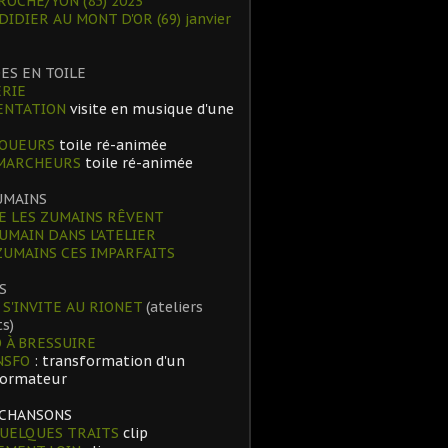
ROCHE/YON (85) 2023
 DIDIER AU MONT D'OR (69) janvier
ES EN TOILE
RIE
ENTATION
visite en musique d'une
JOUEURS
toile ré-animée
 MARCHEURS
toile ré-animée
UMAINS
 LES ZUMAINS RÊVENT
UMAIN DANS L'ATELIER
ZUMAINS CES IMPARFAITS
S
 S'INVITE AU RIONET
(ateliers
s)
 À BRESSUIRE
NSFO
: transformation d'un
formateur
 CHANSONS
UELQUES TRAITS
clip