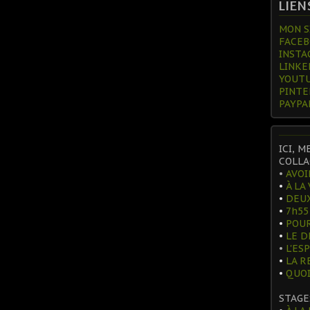
LIEN
MON SI
FACE
INSTA
LINKE
YOUTU
PINTE
PAYPAL
ICI, M
COLLA
•
AVOI
•
À LA
•
DEUX
•
7h55
•
POUR
•
LE D
•
L'ES
•
LA R
•
QUOI
STAGE