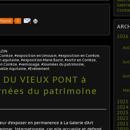
Galeri
Conta
Repost
0
ARC
2026
Ao
AZIN
 Corrèze
,
#exposition en limousin
,
#exposition en Corrèze
,
n aquitaine
,
#exposition Marie Bazin
,
#sortir en Corrèze
,
Juil
en Corrèze
,
#vernissage
,
#Journées du patrimoine
,
velle Aquitaine
,
#Evénement
Jui
T DU VIEUX PONT à
urnées du patrimoine
Mai
2025
2024
2023
2022
nneur d'exposer en permanence à La Galerie d'Art
2021
2020
eignac. Internationale, car elle accueille et défend