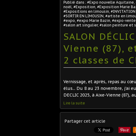
Publié dans :
#Expo nouvelle Aquitaine
,
noël
,
#Exposition
,
#Exposition Marie Ba
#Expositions en limousin
,
#INVITATION 
#SORTIR EN LIMOUSIN
,
#artiste en limo
#expo
,
#expo Marie Bazin
,
#expo-vente
#salon art singulier
,
#salon peinture et 
SALON DÉCLIC 
Vienne (87), e
2 classes de 
Vernissage, et après, repas au cœu
élus... Du 8 au 23 novembre, j'ai e
DECLIC 2025, à Aixe-Vienne (87), a
Lire la suite
Partager cet article