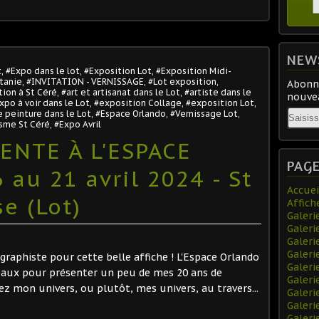
NEW
t
,
#Expo dans le lot
,
#Exposition Lot
,
#Exposition Midi-
itanie
,
#INVITATION - VERNISSAGE
,
#Lot exposition
,
Abonne
ion à St Céré
,
#art et artisanat dans le Lot
,
#artiste dans le
nouvea
xpo à voir dans le Lot
,
#exposition Collage
,
#exposition Lot
,
Email
 peinture dans le Lot
,
#Espace Orlando
,
#Vernissage Lot
,
isme St Céré
,
#Expo Avril
ENTE À L'ESPACE
PAG
au 21 avril 2024 - St
Accuei
e (Lot)
Affich
Galeri
Galeri
Galeri
Galer
e graphiste pour cette belle affiche ! L'Espace Orlando
Galeri
veaux pour présenter un peu de mes 20 ans de
Galeri
rez mon univers, ou plutôt, mes univers, au travers...
Galer
Galeri
Galeri