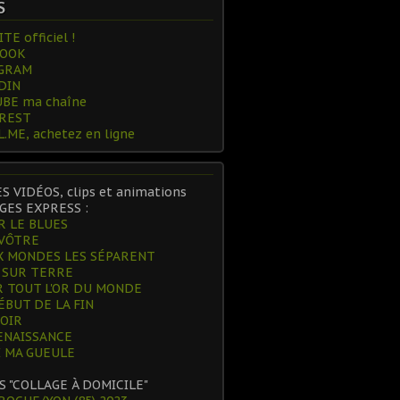
S
TE officiel !
BOOK
GRAM
DIN
BE ma chaîne
REST
.ME, achetez en ligne
ES VIDÉOS, clips et animations
GES EXPRESS :
R LE BLUES
 VÔTRE
 MONDES LES SÉPARENT
 SUR TERRE
 TOUT L'OR DU MONDE
ÉBUT DE LA FIN
POIR
ENAISSANCE
 MA GUEULE
S "COLLAGE À DOMICILE"