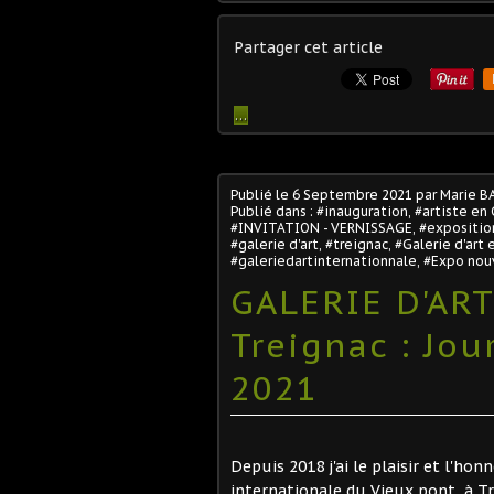
Partager cet article
…
Publié le
6 Septembre 2021
par Marie B
Publié dans :
#inauguration
,
#artiste en
#INVITATION - VERNISSAGE
,
#expositio
#galerie d'art
,
#treignac
,
#Galerie d'art 
#galeriedartinternationnale
,
#Expo nou
GALERIE D'AR
Treignac : Jo
2021
Depuis 2018 j'ai le plaisir et l'ho
internationale du Vieux pont, à Tr