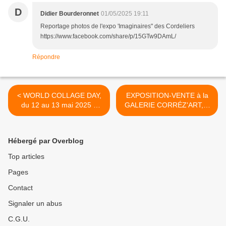
D
Didier Bourderonnet
01/05/2025 19:11
Reportage photos de l'expo 'Imaginaires" des Cordeliers
https://www.facebook.com/share/p/15GTw9DAmL/
Répondre
< WORLD COLLAGE DAY,
EXPOSITION-VENTE à la
du 12 au 13 mai 2025 à
GALERIE CORRÉZ'ART, à
Romorantin (41)-
Tulle, du 6 juin au 31 juillet
prolongation jusqu'au 21
2025 >
mai !
Hébergé par Overblog
Top articles
Pages
Contact
Signaler un abus
C.G.U.