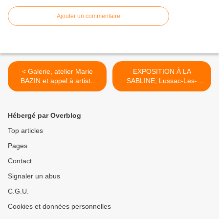
Ajouter un commentaire
< Galerie, atelier Marie
EXPOSITION À LA
BAZIN et appel à artiste
SABLINE, Lussac-Les-
pour partager le local, à
Châteaux du 10 janvier au
Meyssac (19)
22 mars 2025 >
Hébergé par Overblog
Top articles
Pages
Contact
Signaler un abus
C.G.U.
Cookies et données personnelles