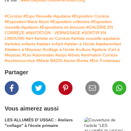
Le site :
www.meyssac-culture-et-loisirs.org
#Corrèze
#Expo Nouvelle-Aquitaine
#Exposition Corrèze
#Exposition Marie Bazin
#Exposition collective
#Exposition
nouvelle Aquitaine
#Expositions en limousin
#GALERIE EN
CORRÈZE
#INVITATION - VERNISSAGE
#SORTIR EN
LIMOUSIN
#art
#artiste en Corrèze
#artiste nouvelle-aquitaine
#artistes enfants
#atelier enfant
#atelier à l'école
#atelierenfant
#ateliers à Meyssac
#collage à l'école
#culture
#galerie d'art à
Meyssac
#Les Automnales
#expo Arbres
#animation Corrèze
#sortirencorrèze
#Marie BAZIN
#anne Moréa
#Eric Fonteneau
Partager
Vous aimerez aussi
LES ALLUMÉS D' USSAC : Ateliers
"collage" à l'école primaire