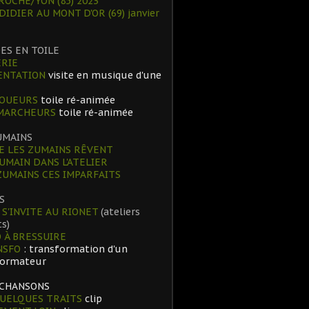
ROCHE/YON (85) 2023
 DIDIER AU MONT D'OR (69) janvier
ES EN TOILE
RIE
ENTATION
visite en musique d'une
JOUEURS
toile ré-animée
 MARCHEURS
toile ré-animée
UMAINS
 LES ZUMAINS RÊVENT
UMAIN DANS L'ATELIER
ZUMAINS CES IMPARFAITS
S
 S'INVITE AU RIONET
(ateliers
s)
 À BRESSUIRE
NSFO
: transformation d'un
formateur
 CHANSONS
UELQUES TRAITS
clip