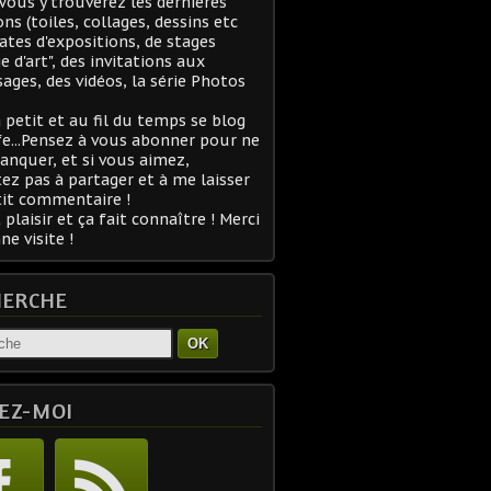
 Vous y trouverez les dernières
ons (toiles, collages, dessins etc
 dates d'expositions, de stages
ge d'art", des invitations aux
sages, des vidéos, la série Photos
à petit et au fil du temps se blog
fe...Pensez à vous abonner pour ne
anquer, et si vous aimez,
tez pas à partager et à me laisser
it commentaire !
 plaisir et ça fait connaître ! Merci
ne visite !
HERCHE
OK
EZ-MOI