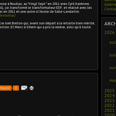
ose à Rouillac, au "Vingt Sept " en 2011 avec Cyril Karénine,
Galeri
), j'ai transformé le transformateur EDF, et réalisé avec les
Conta
ac en 2011 et une autre à l'école de Salle-Lavalette.
/rouillac/
ARC
rcie Joël Breton qui, avant son départ à la retraite bien mérité,
tion. Et Merci à Sihem qui a pris la relève, ainsi qu'à toute
2026
Ao
Juil
Jui
Mai
Repost
0
2025
2024
2023
2022
2021
2020