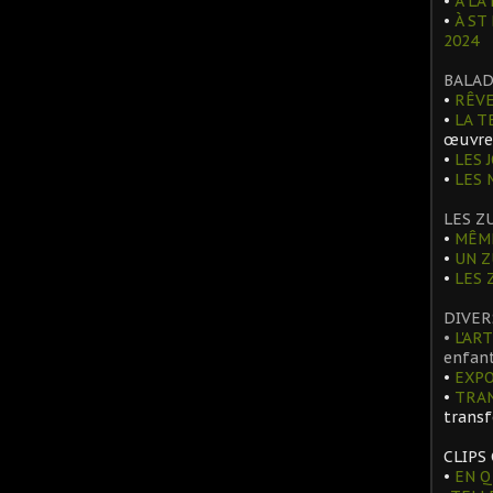
•
À LA 
•
À ST
2024
BALAD
•
RÊVE
•
LA T
œuvre
•
LES 
•
LES
LES Z
•
MÊME
•
UN Z
•
LES 
DIVER
•
L'ART
enfant
•
EXPO
•
TRA
trans
CLIPS
•
EN Q