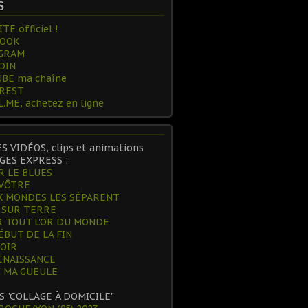
S
TE officiel !
BOOK
GRAM
DIN
BE ma chaîne
REST
.ME, achetez en ligne
ES VIDÉOS, clips et animations
GES EXPRESS :
R LE BLUES
 VÔTRE
 MONDES LES SÉPARENT
 SUR TERRE
 TOUT L'OR DU MONDE
ÉBUT DE LA FIN
POIR
ENAISSANCE
 MA GUEULE
S "COLLAGE À DOMICILE"