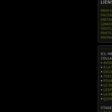
LIEN
MON SI
FACE
INSTA
LINKE
YOUTU
PINTE
PAYPAL
ICI, M
COLLA
•
AVOI
•
À LA
•
DEUX
•
7h55
•
POUR
•
LE D
•
L'ES
•
LA R
•
QUOI
STAGE