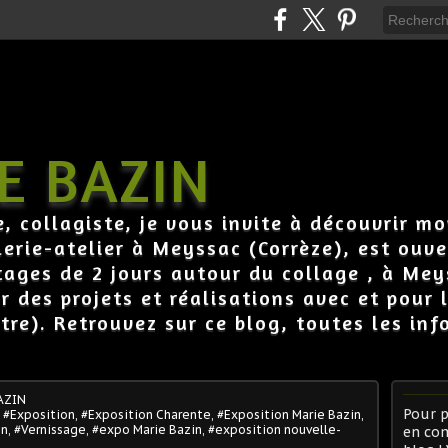
E BAZIN
e, collagiste, je vous invite à découvrir mo
erie-atelier à Meyssac (Corrèze), est ouve
tages de 2 jours autour du collage , à Mey
ur des projets et réalisations avec et pour
tre). Retrouvez sur ce blog, toutes les inf
AZIN
Pour p
,
#Exposition
,
#Exposition Charente
,
#Exposition Marie Bazin
,
in
,
#Vernissage
,
#expo Marie Bazin
,
#exposition nouvelle-
en co