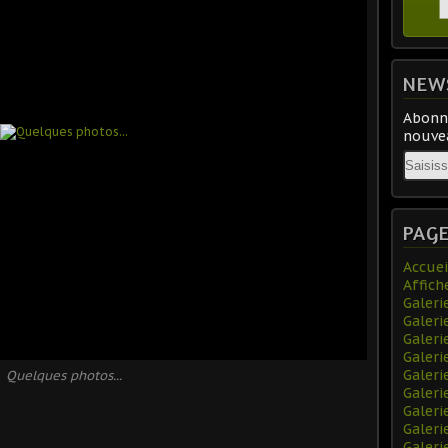
NEW
Abonne
nouvea
Email
PAG
Accuei
Affich
Galeri
Galeri
Galeri
Galer
Galeri
Quelques photos...
Galeri
Galer
Galeri
Galeri