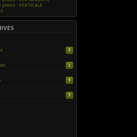
e photo : VERTICALE
ct
HIVES
ût
3
let
1
n
3
3