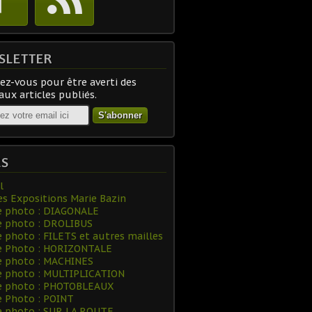
SLETTER
z-vous pour être averti des
ux articles publiés.
ES
l
es Expositions Marie Bazin
e photo : DIAGONALE
e photo : DROLIBUS
e photo : FILETS et autres mailles
ie Photo : HORIZONTALE
e photo : MACHINES
e photo : MULTIPLICATION
ie photo : PHOTOBLEAUX
e Photo : POINT
e photo : SUR LA ROUTE