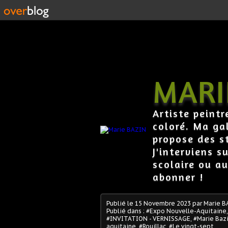
MARI
Artiste peintr
coloré. Ma gal
propose des s
J'interviens s
scolaire ou au
abonner !
Publié le
15 Novembre 2023
par Marie B
Publié dans :
#Expo Nouvelle-Aquitaine
#INVITATION - VERNISSAGE
,
#Marie Baz
aquitaine
,
#Rouillac
,
#Le vingt-sept