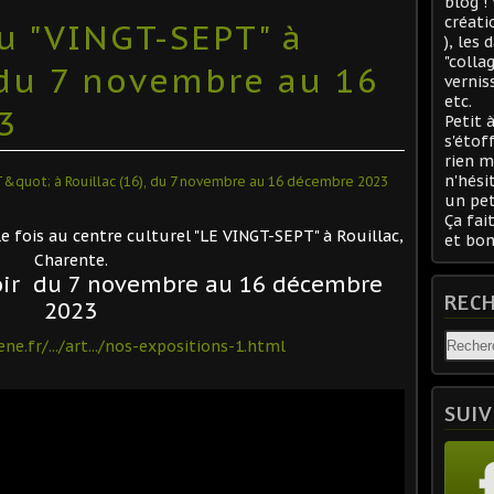
blog !
créati
 "VINGT-SEPT" à
), les
"colla
, du 7 novembre au 16
vernis
etc.
3
Petit 
s'étof
rien m
n'hési
un pet
Ça fait
lle fois au centre culturel "LE VINGT-SEPT" à Rouillac,
et bon
Charente.
voir du 7 novembre au 16 décembre
REC
2023
e.fr/.../art.../nos-expositions-1.html
SUIV